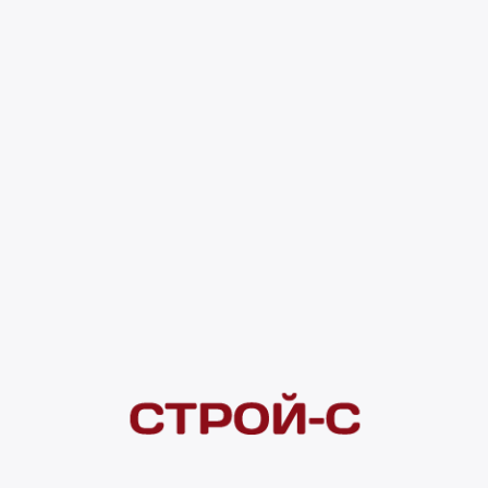
0 оценок
Код товара:
152445
122 ₽
4 ×
1 000
₽
рассрочка
Нашли дешевле?
Сообщите об этом нам
и получите индивидуальную цену
Смотреть все товары в категории:
РЕШЕТКИ ВЕНТИЛЯЦИОННЫЕ