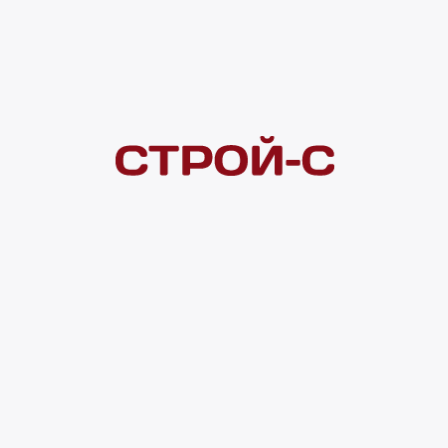
Покупателям
 сайта
Акции
Новинки
Хиты продаж
Стало дешевле
О доставке
Воз
Оплата
Юр. лицам
Кредитование
Правила акции