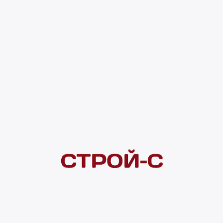
чти не уступают оригиналу. Выдержку в дубовых бочках заменяется
 приготовления качественного алкоголя — глубокая очистка самогон