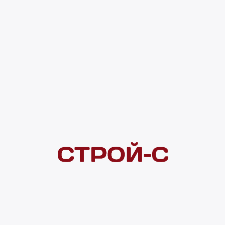
83 ₽
4 ×
1 000
₽
рассрочка
Нашли дешевле?
Сообщите об этом нам
и получите индивидуальную цену
Смотреть все товары в категории:
САМОРЕЗЫ
Видеоконсультация