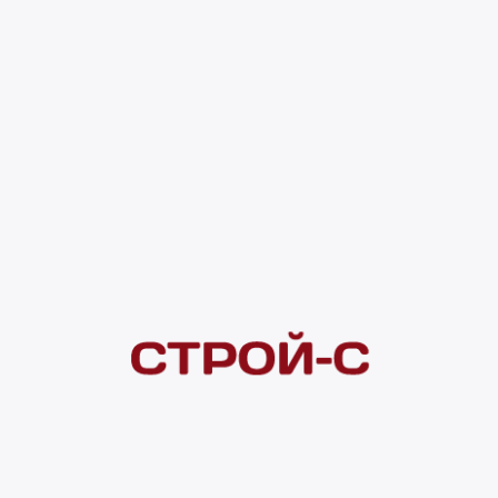
469 ₽
4 ×
1 000
₽
рассрочка
Нашли дешевле?
Сообщите об этом нам
и получите индивидуальную цену
Смотреть все товары в категории:
САМОРЕЗЫ
Видеоконсультация