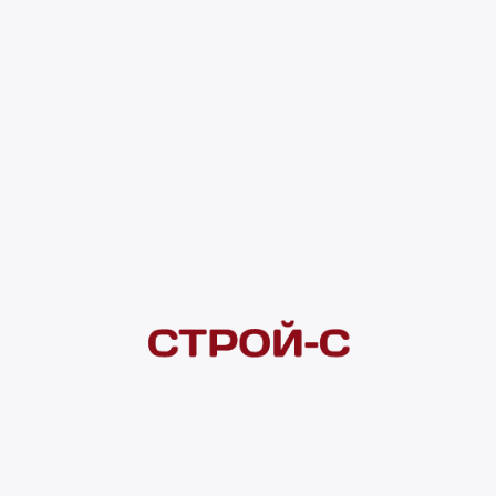
4 ×
1 000
₽
рассрочка
Нашли дешевле?
Сообщите об этом нам
и получите индивидуальную цену
Смотреть все товары в категории:
СЕМЕНА
Видеоконсультация