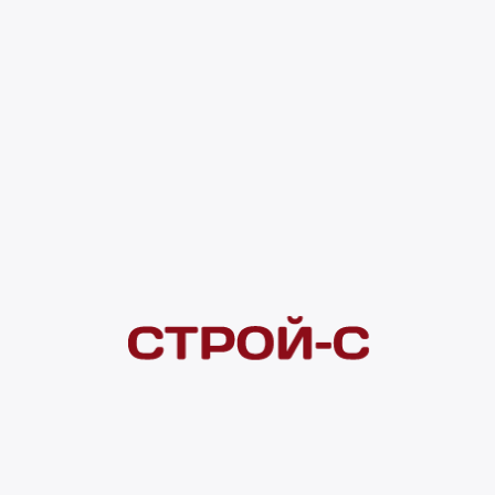
4 ×
1 000
₽
рассрочка
Нашли дешевле?
Сообщите об этом нам
и получите индивидуальную цену
Смотреть все товары в категории:
СЕМЕНА
Видеоконсультация