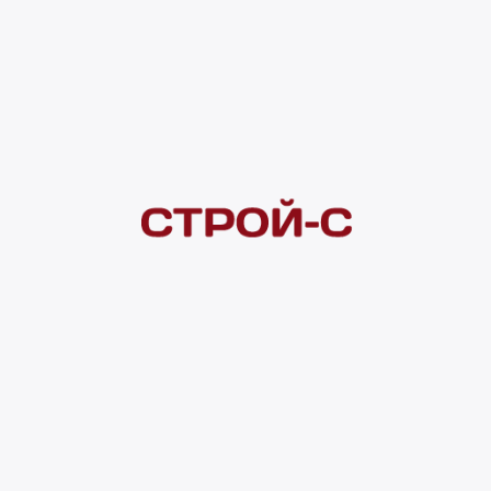
Под заказ
рассрочка
Нашли дешевле?
Сообщите об этом нам
и получите индивидуальную цену
Смотреть все товары в категории:
СИДЕНЬЯ ДЛЯ УНИТАЗОВ
Видеоконсультация
Нет в наличии
Всего в наличии
0 шт