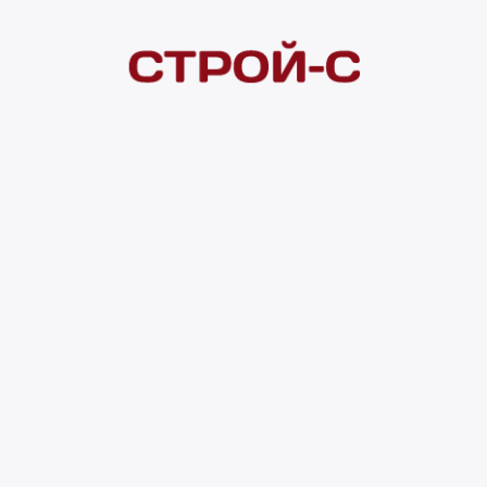
Покупателям
 сайта
Акции
Новинки
Хиты продаж
Стало дешевле
О доставке
Воз
Оплата
Юр. лицам
Кредитование
Правила акции
нии материалов с сайта ссылка на источник обязательна. Продол
нирования сайта, проведения ретаргетинга, статистических иссле
в.