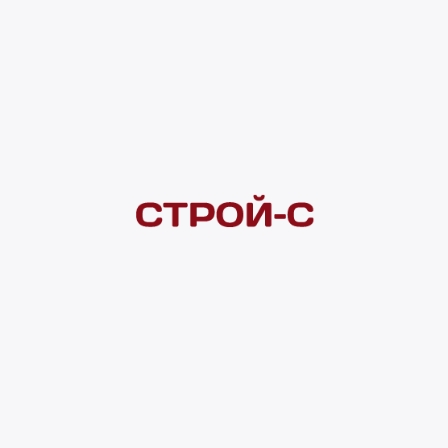
Под заказ
рассрочка
Нашли дешевле?
Сообщите об этом нам
и получите индивидуальную цену
Смотреть все товары в категории:
СМЕСИТЕЛИ
Видеоконсультация
Нет в наличии