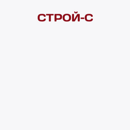
Покупателям
 сайта
Акции
Новинки
Хиты продаж
Стало дешевле
О доставке
Воз
Оплата
Юр. лицам
Кредитование
Правила акции
нии материалов с сайта ссылка на источник обязательна. Продол
нирования сайта, проведения ретаргетинга, статистических иссле
в.