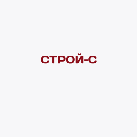
Под заказ
рассрочка
Нашли дешевле?
Сообщите об этом нам
и получите индивидуальную цену
Смотреть все товары в категории:
СМЕСИТЕЛИ
Видеоконсультация
Нет в наличии
Всего в наличии
0 шт
Доставка домой
от 300 ₽