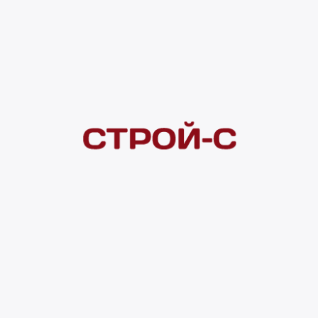
Под заказ
рассрочка
Нашли дешевле?
Сообщите об этом нам
и получите индивидуальную цену
Смотреть все товары в категории:
СМЕСИТЕЛИ
Видеоконсультация
Нет в наличии
Всего в наличии
0 шт
Доставка домой
от 300 ₽