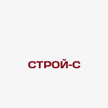
150 ₽
Под заказ
4 ×
1 000
₽
рассрочка
Нашли дешевле?
Сообщите об этом нам
и получите индивидуальную цену
Смотреть все товары в категории:
СВЕТИЛЬНИК САДОВЫЙ