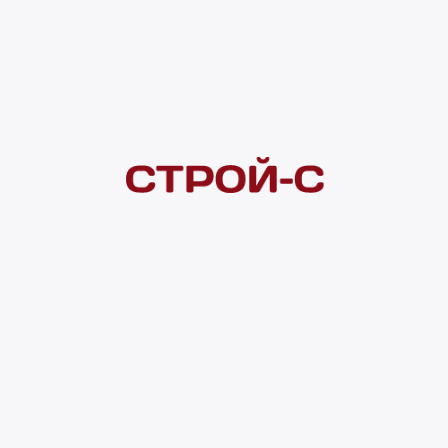
Под заказ
Нашли дешевле?
Сообщите об этом нам
и получите индивидуальную цену
Смотреть все товары в категории:
СВЕТИЛЬНИКИ НАСТЕННЫЕ
Видеоконсультация
Нет в наличии
Всего в наличии
0 шт
Доставка домой
от 300 ₽