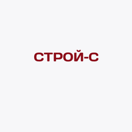
Под заказ
Нашли дешевле?
Сообщите об этом нам
и получите индивидуальную цену
Смотреть все товары в категории:
ТЕРРАСНАЯ ДОСКА
Видеоконсультация
Нет в наличии
Всего в наличии
0 шт