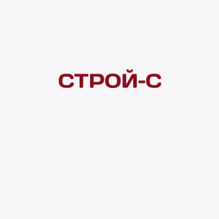
Под заказ
Нашли дешевле?
Сообщите об этом нам
и получите индивидуальную цену
Смотреть все товары в категории:
ТЕРРАСНАЯ ДОСКА
Видеоконсультация
Нет в наличии
Всего в наличии
0 шт
Доставка домой
от 300 ₽
Полное описание
Характеристики