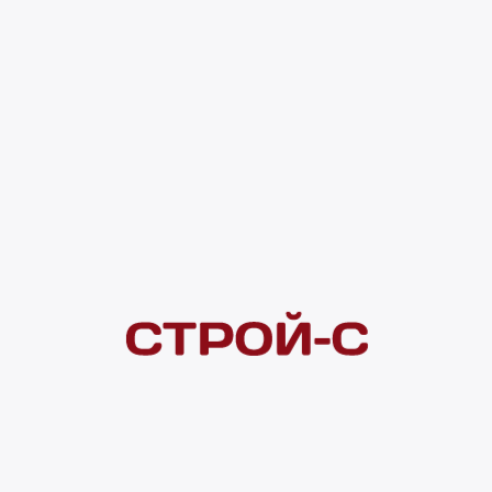
рассеивания: 105°, 1000LM, 3000-6000K,
IP20, included 2 200 ₽
0 оценок
Код товара:
192364
2 200 ₽
Под заказ
4 ×
1 000
₽
рассрочка
Нашли дешевле?
Сообщите об этом нам
и получите индивидуальную цену