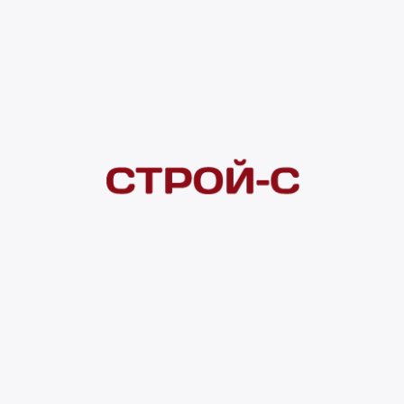
Покупателям
 сайта
Акции
Новинки
Хиты продаж
Стало дешевле
О доставке
Воз
Оплата
Юр. лицам
Кредитование
Правила акции