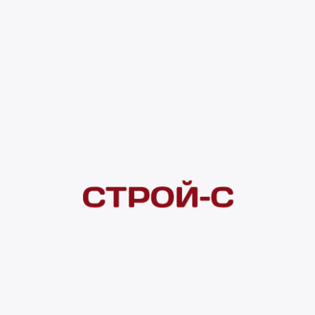
Код товара:
180248
4 200 ₽
Под заказ
4 ×
1 000
₽
рассрочка
Нашли дешевле?
Сообщите об этом нам
и получите индивидуальную цену
Смотреть все товары в категории:
ТРЕКОВЫЕ СВЕТИЛЬНИКИ