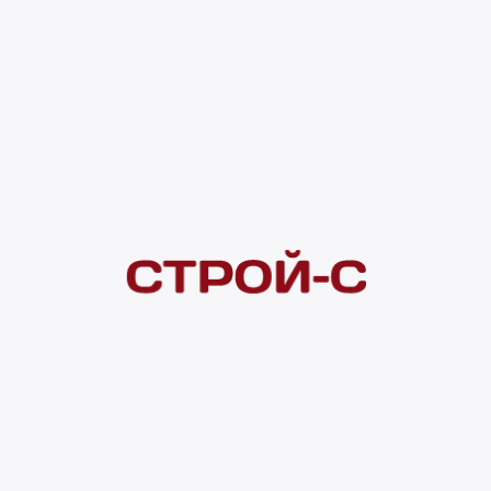
7 820 ₽
Под заказ
4 ×
1 000
₽
рассрочка
Нашли дешевле?
Сообщите об этом нам
и получите индивидуальную цену
Смотреть все товары в категории:
ТРЕКОВЫЕ СВЕТИЛЬНИКИ
Видеоконсультация