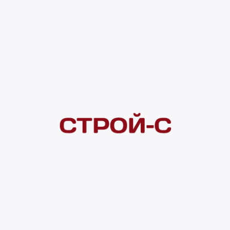
Под заказ
4 ×
1 000
₽
рассрочка
Нашли дешевле?
Сообщите об этом нам
и получите индивидуальную цену
Смотреть все товары в категории:
ТРЕКОВЫЕ СВЕТИЛЬНИКИ
Видеоконсультация