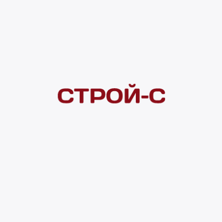
Под заказ
Нашли дешевле?
Сообщите об этом нам
и получите индивидуальную цену
Смотреть все товары в категории:
ТРЕКОВЫЕ СВЕТИЛЬНИКИ
Видеоконсультация
Нет в наличии
Всего в наличии
0 шт