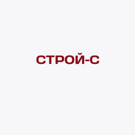
Покупателям
 сайта
Акции
Новинки
Хиты продаж
Стало дешевле
О доставке
Воз
Оплата
Юр. лицам
Кредитование
Правила акции