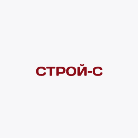
Под заказ
рассрочка
Нашли дешевле?
Сообщите об этом нам
и получите индивидуальную цену
Смотреть все товары в категории:
УСТРОЙСТВА ЭЛЕКТРОЗАЩИТЫ
Видеоконсультация