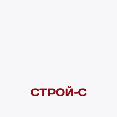
2 563 ₽
4 ×
1 000
₽
рассрочка
Нашли дешевле?
Сообщите об этом нам
и получите индивидуальную цену
Смотреть все товары в категории:
ВЕНТИЛЯТОРЫ ВЫТЯЖНЫЕ