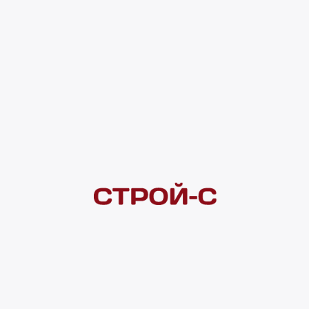
4 ×
1 000
₽
рассрочка
Нашли дешевле?
Сообщите об этом нам
и получите индивидуальную цену
Смотреть все товары в категории:
ВЕНТИЛЯТОРЫ ВЫТЯЖНЫЕ
Видеоконсультация