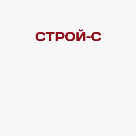
Покупателям
 сайта
Акции
Новинки
Хиты продаж
Стало дешевле
О доставке
Воз
Оплата
Юр. лицам
Кредитование
Правила акции
нии материалов с сайта ссылка на источник обязательна. Продол
нирования сайта, проведения ретаргетинга, статистических иссле
в.