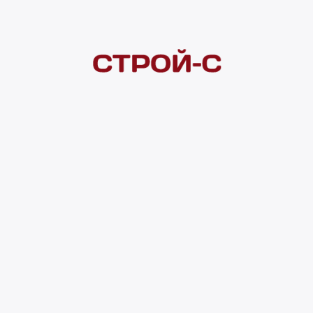
Покупателям
 сайта
Акции
Новинки
Хиты продаж
Стало дешевле
О доставке
Воз
Оплата
Юр. лицам
Кредитование
Правила акции
нии материалов с сайта ссылка на источник обязательна. Продол
нирования сайта, проведения ретаргетинга, статистических иссле
в.