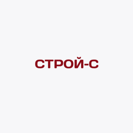
Код товара:
177470
3 960 ₽
Под заказ
Нашли дешевле?
Сообщите об этом нам
и получите индивидуальную цену
Смотреть все товары в категории:
ВИНИЛОВЫЕ ПВХ ПОКРЫТИЯ
Видеоконсультация
Нет в наличии