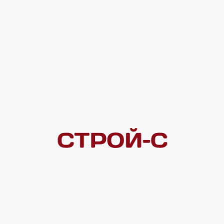
Код товара:
192579
1 957 ₽
Под заказ
4 ×
1 000
₽
рассрочка
Нашли дешевле?
Сообщите об этом нам
и получите индивидуальную цену
Смотреть все товары в категории:
ВИНИЛОВЫЕ ПВХ ПОКРЫТИЯ