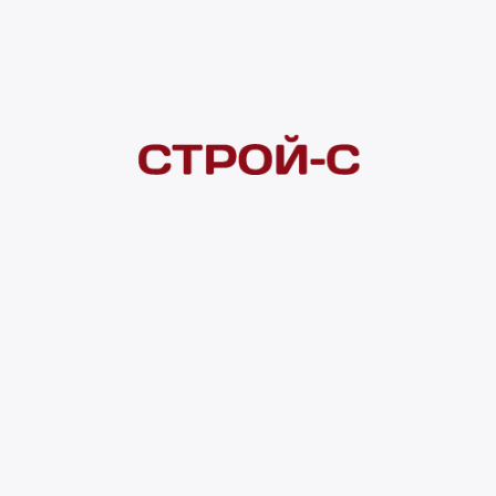
Покупателям
 сайта
Акции
Новинки
Хиты продаж
Стало дешевле
О доставке
Воз
Оплата
Юр. лицам
Кредитование
Правила акции
нии материалов с сайта ссылка на источник обязательна. Продол
нирования сайта, проведения ретаргетинга, статистических иссле