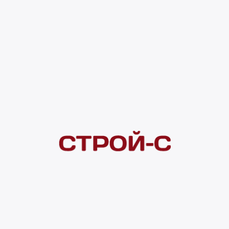
Код товара:
194235
2 832 ₽
Под заказ
4 ×
1 000
₽
рассрочка
Нашли дешевле?
Сообщите об этом нам
и получите индивидуальную цену
Смотреть все товары в категории:
ВИНИЛОВЫЕ ПВХ ПОКРЫТИЯ