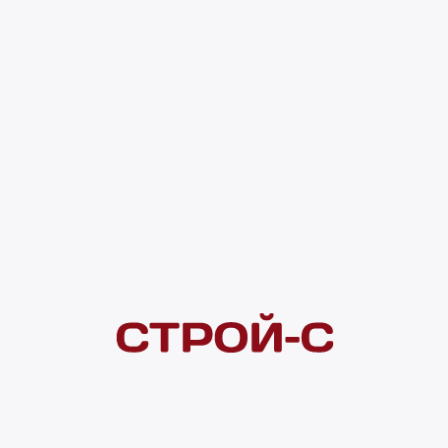
упаковкам! 1 439 ₽
0 оценок
Код товара:
115560
1 439 ₽
4 ×
1 000
₽
рассрочка
Нашли дешевле?
Сообщите об этом нам
и получите индивидуальную цену
Смотреть все товары в категории: