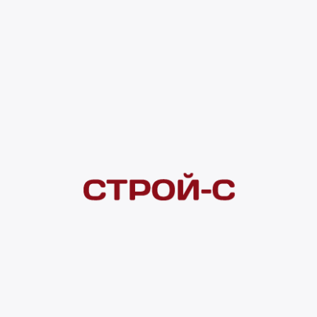
1 946 ₽
Под заказ
4 ×
1 000
₽
рассрочка
Нашли дешевле?
Сообщите об этом нам
и получите индивидуальную цену
Смотреть все товары в категории:
ВИНИЛОВЫЕ ПВХ ПОКРЫТИЯ