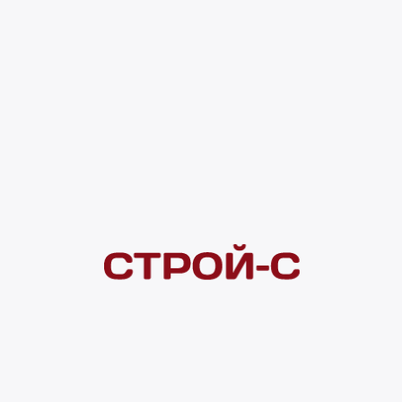
упаковкам! 1 893 ₽
0 оценок
Код товара:
165966
1 893 ₽
Под заказ
4 ×
1 000
₽
рассрочка
Нашли дешевле?
Сообщите об этом нам
и получите индивидуальную цену
Смотреть все товары в категории: