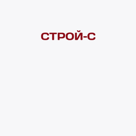
Покупателям
 сайта
Акции
Новинки
Хиты продаж
Стало дешевле
О доставке
Воз
Оплата
Юр. лицам
Кредитование
Правила акции
нии материалов с сайта ссылка на источник обязательна. Продол
нирования сайта, проведения ретаргетинга, статистических иссле
в.