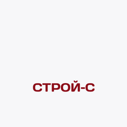
600x300x4.0 мм(уп-10шт=1.8м2)кратно
упаковкам! 1 461 ₽
0 оценок
Код товара:
194293
1 461 ₽
Под заказ
4 ×
1 000
₽
рассрочка
Нашли дешевле?
Сообщите об этом нам
и получите индивидуальную цену