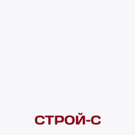
Покупателям
 сайта
Акции
Новинки
Хиты продаж
Стало дешевле
О доставке
Воз
Оплата
Юр. лицам
Кредитование
Правила акции