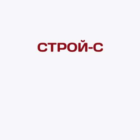
Покупателям
 сайта
Акции
Новинки
Хиты продаж
Стало дешевле
О доставке
Воз
Оплата
Юр. лицам
Кредитование
Правила акции
нии материалов с сайта ссылка на источник обязательна. Продол