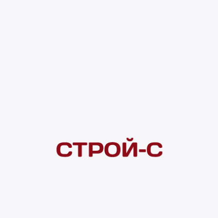
240 ₽
4 ×
1 000
₽
рассрочка
Нашли дешевле?
Сообщите об этом нам
и получите индивидуальную цену
Смотреть все товары в категории:
ВЫКЛЮЧАТЕЛИ
Видеоконсультация