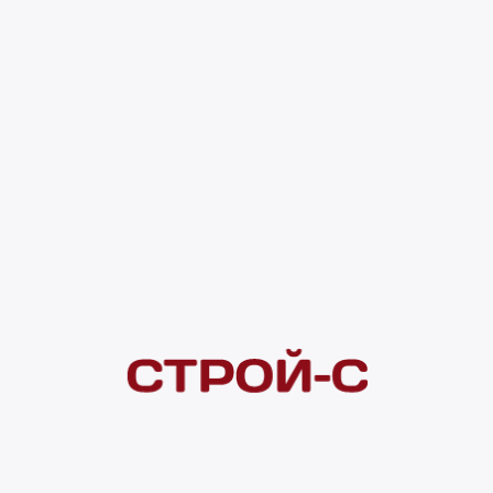
HPW-1400 7 676 ₽
0 оценок
Код товара:
169132
7 676 ₽
4 ×
1 000
₽
рассрочка
Нашли дешевле?
Сообщите об этом нам
и получите индивидуальную цену