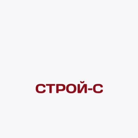
4 ×
1 000
₽
рассрочка
Нашли дешевле?
Сообщите об этом нам
и получите индивидуальную цену
Смотреть все товары в категории:
ДРЕНАЖНЫЕ СИСТЕМЫ
Видеоконсультация