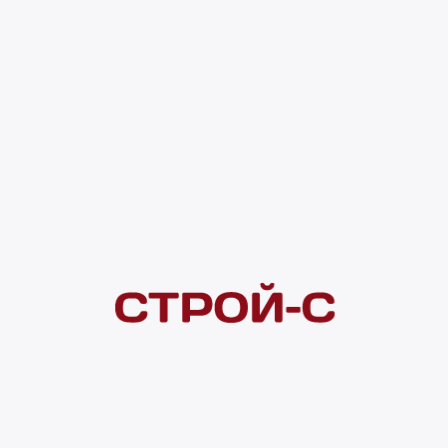
4 656 ₽
4 ×
1 000
₽
рассрочка
Нашли дешевле?
Сообщите об этом нам
и получите индивидуальную цену
Смотреть все товары в категории:
ЭЛЕКТРОМАГНИТНЫЕ КЛАПАНЫ
Видеоконсультация