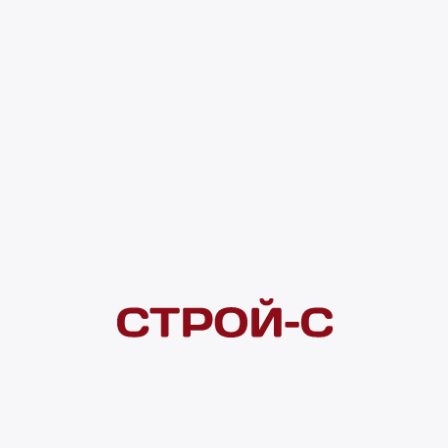
5 363 ₽
4 ×
1 000
₽
рассрочка
Нашли дешевле?
Сообщите об этом нам
и получите индивидуальную цену
Смотреть все товары в категории:
КОМПЛЕКТУЮЩИЕ ДЛЯ НАСОСОВ
Видеоконсультация