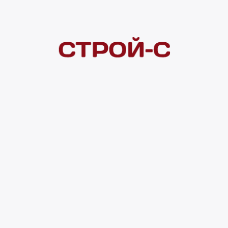
Покупателям
 сайта
Акции
Новинки
Хиты продаж
Стало дешевле
О доставке
Воз
Оплата
Юр. лицам
Кредитование
Правила акции
нии материалов с сайта ссылка на источник обязательна. Продол
нирования сайта, проведения ретаргетинга, статистических иссле
в.