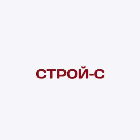
Товар можн
Покупателям
 сайта
Акции
Новинки
Хиты продаж
Стало дешевле
О доставке
Воз
Оплата
Юр. лицам
Кредитование
Правила акции