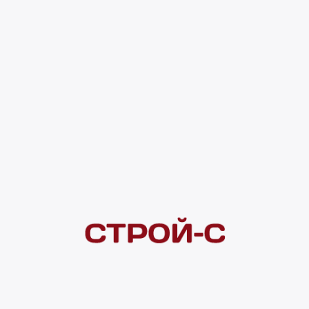
1 009 ₽
4 ×
1 000
₽
рассрочка
Нашли дешевле?
Сообщите об этом нам
и получите индивидуальную цену
Смотреть все товары в категории:
КРОНШТЕЙНЫ