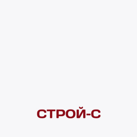
Код товара:
184861
3 349 ₽
4 ×
1 000
₽
рассрочка
Нашли дешевле?
Сообщите об этом нам
и получите индивидуальную цену
Смотреть все товары в категории:
ЛЮСТРЫ