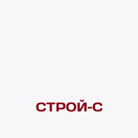
Вольский Тр
Склад ПЭ
ТЦ Юбилей
Всего в на
Доставка д
Товар можн